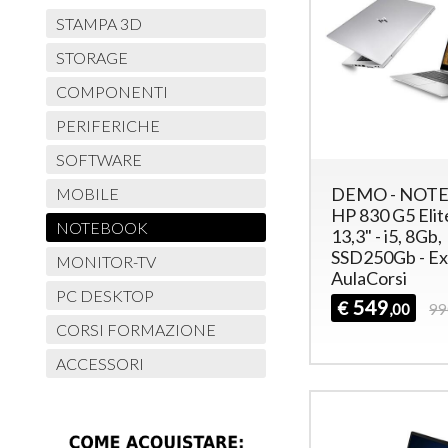
STAMPA 3D
STORAGE
COMPONENTI
PERIFERICHE
SOFTWARE
DEMO - NOT
MOBILE
HP 830 G5 Eli
NOTEBOOK
13,3" - i5, 8Gb,
SSD250Gb - Ex
MONITOR-TV
AulaCorsi
PC DESKTOP
549
€
,00
99
CORSI FORMAZIONE
ACCESSORI