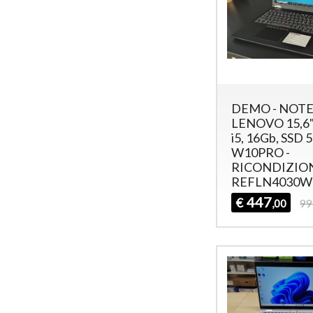
DEMO - NOT
LENOVO 15,6"
i5, 16Gb, SSD 
W10PRO -
RICONDIZIO
REFLN4030W
447
€
,00
99