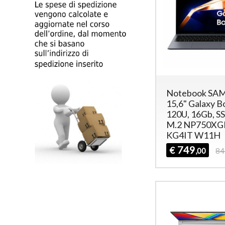
Notebook SA
15,6" Galaxy Bo
120U, 16Gb, S
M.2 NP750XG
KG4IT W11H
749
€
,00
84