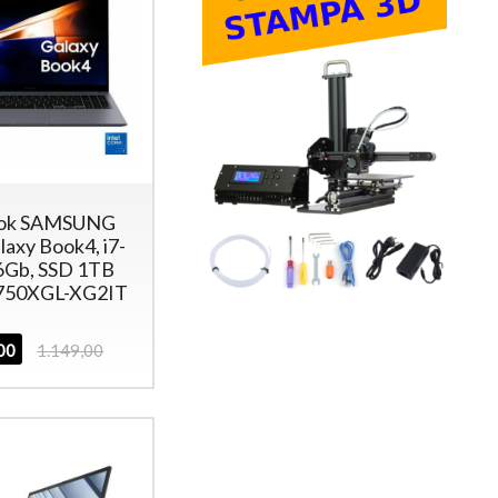
ok SAMSUNG
laxy Book4, i7-
6Gb, SSD 1TB
750XGL-XG2IT
,00
1.149,00