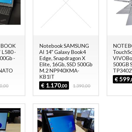
EBOOK
Notebook SAMSUNG
NOTEBO
 L580 -
AI 14" Galaxy Book4
TouchS
500Gb -
Edge, Snapdragon X
VIVOBoo
Elite, 16Gb, SSD 500Gb
500GB S
NATO
M.2 NP940XMA-
TP340
KB1IT
599
€
1.170
€
0,00
,00
1.390,00