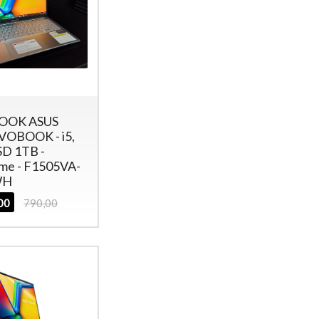
OOK ASUS
IVOBOOK - i5,
SD 1TB -
e - F1505VA-
WH
,00
790,00