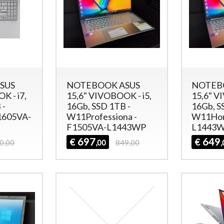
SUS
NOTEBOOK ASUS
NOTEB
K - i7,
15,6" VIVOBOOK - i5,
15,6" V
 -
16Gb, SSD 1TB -
16Gb, S
1605VA-
W11Professiona -
W11Hom
F1505VA-L1443WP
L1443
697
649
€
€
0,00
,00
849,00