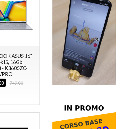
OK ASUS 16"
k i5, 16Gb,
 - K3605ZC-
WPRO
,00
749,00