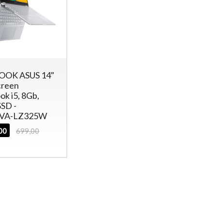
OK ASUS 14"
creen
k i5, 8Gb,
SD -
2VA-LZ325W
,00
699,00