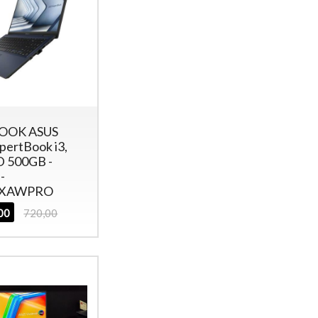
OOK ASUS
pertBook i3,
D 500GB -
-
2XAWPRO
,00
720,00