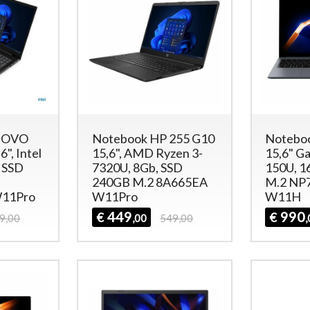
NOVO
Notebook HP 255 G10
Notebo
", Intel
15,6", AMD Ryzen 3-
15,6" Ga
, SSD
7320U, 8Gb, SSD
150U, 1
240GB M.2 8A665EA
M.2 NP
W11Pro
W11Pro
W11H
449
990
€
€
9,00
,00
549,00