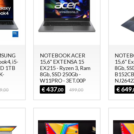
MSUNG
NOTEBOOK ACER
NOTEB
ok4, i5-
15,6" EXTENSA 15
15,6" Ex
SD 1TB
EX215 - Ryzen 3, Ram
8Gb, SS
K-
8Gb, SSD 250Gb -
B152CB
W11PRO - 3ET.00P
NJ264
437
649
€
€
9,00
,00
499,00