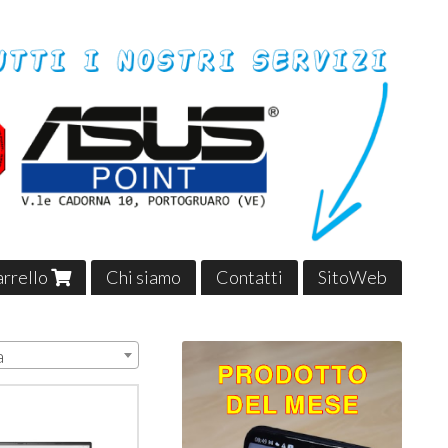
carrello
Chi siamo
Contatti
SitoWeb
a