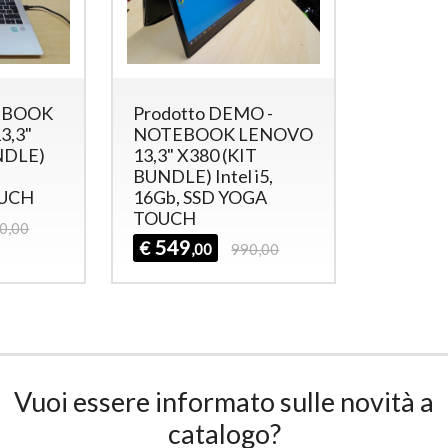
EBOOK
Prodotto DEMO -
3,3"
NOTEBOOK LENOVO
NDLE)
13,3" X380 (KIT
BUNDLE) Intel i5,
OUCH
16Gb, SSD YOGA
TOUCH
0,00
549
€
,00
990,00
Vuoi essere informato sulle novità a
catalogo?