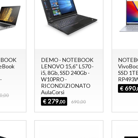
EBOOK
DEMO - NOTEBOOK
NOTEBO
teBook
LENOVO 15,6" L570 -
VivoBoo
i5, 8Gb, SSD 240Gb -
SSD 1TB
-
W10PRO -
RP493
RICONDIZIONATO
690
€
AulaCorsi
0,00
279
€
,00
690,00