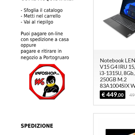
Notebook LE
V15 G4 IRU 15,6
i3-1315U, 8Gb
250GB M.2
83A1004SIX 
449
€
,00
49