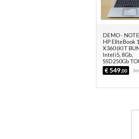
DEMO - NOT
HP EliteBook 1
X360 (KIT BU
Intel i5, 8Gb,
SSD250Gb T
549
€
,00
99