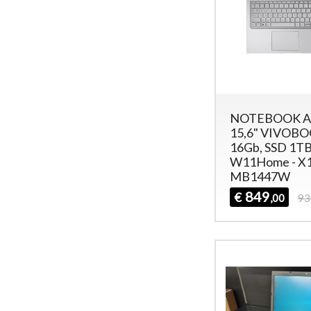
NOTEBOOK A
15,6" VIVOBOO
16Gb, SSD 1TB
W11Home - X
MB1447W
849
€
,00
93