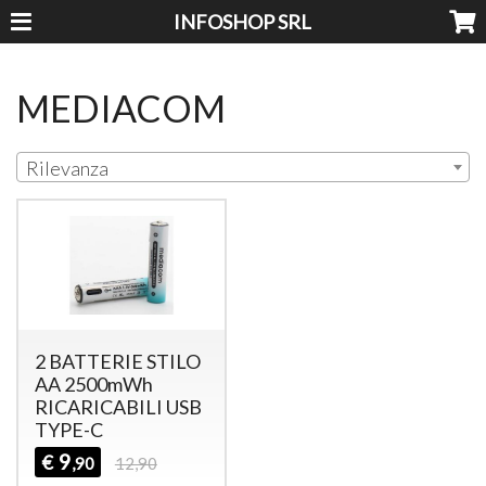
INFOSHOP SRL
MEDIACOM
Rilevanza
2 BATTERIE STILO
AA 2500mWh
RICARICABILI USB
TYPE-C
9
€
,90
12,90