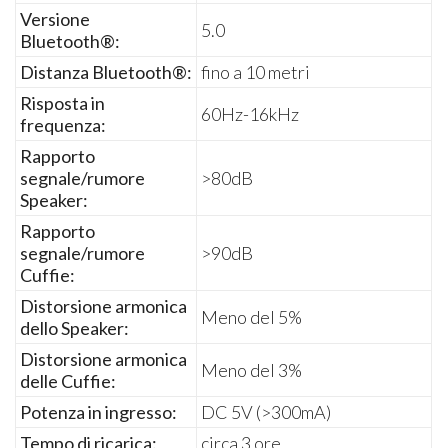
Versione
5.0
Bluetooth®:
Distanza
Bluetooth®:
fino a 10 metri
Risposta in
60Hz-16kHz
frequenza:
Rapporto
segnale/rumore
>80dB
Speaker:
Rapporto
segnale/rumore
>90dB
Cuffie:
Distorsione armonica
Meno del 5%
dello Speaker:
Distorsione armonica
Meno del 3%
delle Cuffie:
Potenza in ingresso:
DC 5V (>300mA)
Tempo di ricarica:
circa 3 ore