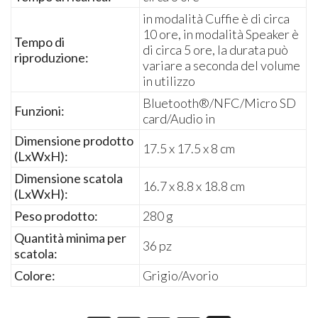
in modalità Cuffie è di circa
10 ore, in modalità Speaker è
Tempo di
di circa 5 ore, la durata può
riproduzione:
variare a seconda del volume
in utilizzo
Bluetooth®/NFC/Micro SD
Funzioni:
card/Audio in
Dimensione prodotto
17.5 x 17.5 x 8 cm
(LxWxH):
Dimensione scatola
16.7 x 8.8 x 18.8 cm
(LxWxH):
Peso prodotto:
280 g
Quantità minima per
36 pz
scatola:
Colore:
Grigio/Avorio