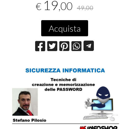
19
,00
€
49,00
Acquista